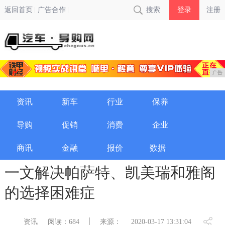
返回首页
广告合作
搜索
登录
注册
广告
资讯
新车
行业
保养
导购
促销
消费
企业
商讯
金融
报价
数据
一文解决帕萨特、凯美瑞和雅阁
的选择困难症
资讯
阅读：684
来源：
2020-03-17 13:31:04