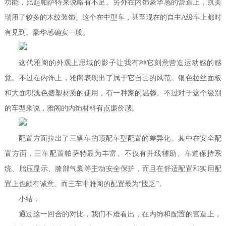
功能，比起帕萨特来说略有不足。另外在内饰豪华感的营造上，凯美
瑞用了较多的木纹装饰。这个在中型车，甚至现在的自主A级车上都时
有见到。豪华感确实一般。
这代雅阁的外观上思域的影子让我有种它刻意营造运动感的感
觉。不过在内饰上，雅阁表现出了属于它自己的风范。银色拉丝面板
和大面积浅色搪塑材质的使用，有一种家的温馨。不过对于这个级别
的车型来说，雅阁的内饰材料有点廉价感。
配置方面拉出了三辆车的顶配车型配置的差异化。其中在安全配
置方面，三车配置帕萨特最为丰富。不仅有并线辅助、车道保持系
统、胎压显示、膝部气囊等主动安全保护，而且在舒适配置和实用配
置上也颇有诚意。而三车中雅阁的配置最为“匮乏”。
小结：
通过这一回合的对比，我们不难看出，在内饰和配置的营造上，