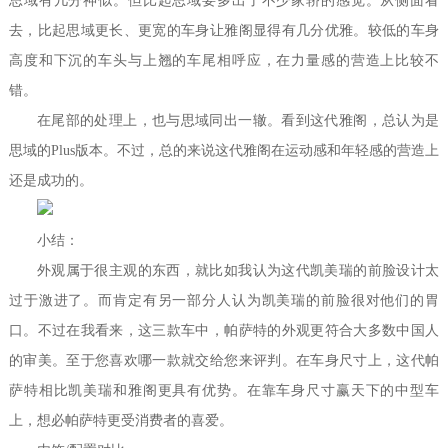
思域有几分神似。但比起思域要多出了不少家轿的感觉。从侧面看
去，比起思域更长、更宽的车身让雅阁显得有几分优雅。较低的车身
高度和下沉的车头与上翘的车尾相呼应，在力量感的营造上比较不
错。
在尾部的处理上，也与思域同出一辙。看到这代雅阁，总认为是
思域的Plus版本。不过，总的来说这代雅阁在运动感和年轻感的营造上
还是成功的。
小结：
外观属于很主观的东西，就比如我认为这代凯美瑞的前脸设计太
过于激进了。而肯定有另一部分人认为凯美瑞的前脸很对他们的胃
口。不过在我看来，这三款车中，帕萨特的外观更符合大多数中国人
的审美。至于您喜欢哪一款就交给您来评判。在车身尺寸上，这代帕
萨特相比凯美瑞和雅阁更具有优势。在靠车身尺寸赢天下的中型车
上，想必帕萨特更受消费者的喜爱。