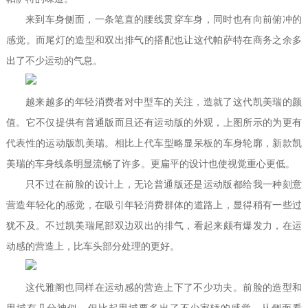
来到车身侧面，一条笔直的腰线贯穿车身，同时也有向前俯冲的
感觉。而尾灯的造型和双出排气的搭配也让这代帕萨特在商务之余多
出了不少运动的气息。
越来越多的年轻消费者对中型车的关注，造就了这代凯美瑞的颜
值。它不仅提供有普通版而且还有运动版的外观，上图所示的为更有
代表性的运动版凯美瑞。相比上代车型略显呆板的车身轮廓，新款凯
美瑞的车身线条明显流畅了许多。更扁平的设计也使视觉重心更低。
只不过在前脸的设计上，无论普通版还是运动版都给我一种刻意
营造年轻化的感觉，在吸引年轻消费群体的道路上，显得稍有一些过
犹不及。不过凯美瑞尾部双边双出的排气，看起来颇有爆发力，在运
动感的营造上，比车头部分处理的更好。
这代雅阁也同样在运动感的营造上下了不少功夫。前脸的造型和