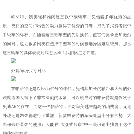
帕萨特、凯美瑞和雅阁这三款中级轿车，凭借着多年优秀的品
质、充裕的空间和出色的动力赢得了优秀的口碑，成为了消费者眼中
中级车的标杆。而随着这三款车型的先后换代，使它们竞争更加激烈
的同时，也让很多网友在选择中型车的时候被选择困难症缠身。那么
这三辆车的具体表现到底怎么样？我们比过才知道。
外观/车身尺寸对比
在帕萨特还是以B5为代号的年代，凭借其加长的轴距和大气的外
观就给国人留下了非常深刻的印象，可以说当时的帕萨特就是仅次于
奥迪A6的存在。而这一代帕萨特，面对审美越来越高的消费者，无论
外观还是内饰都进行了重塑。新款帕萨特的车头造型十分有气势，大
面积镀铬装饰的使用让人能在“大众式脸谱”中一眼识别出独属于这代
帕萨特的味道。