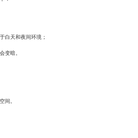
用于白天和夜间环境；
钟会变暗。
幕空间。