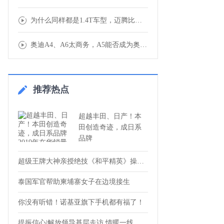
为什么同样都是1.4T车型，迈腾比速腾还要
奥迪A4、A6太商务，A5能否成为奥迪最受
推荐热点
超越丰田、日产！本
田创造奇迹，成日系
品牌
超级王牌大神亲授绝技《和平精英》操练起来
泰国军官帮助柬埔寨女子在边境接生
你没有听错！诺基亚旗下手机都有福了！
提振信心|解放领导基层走访 情暖一线