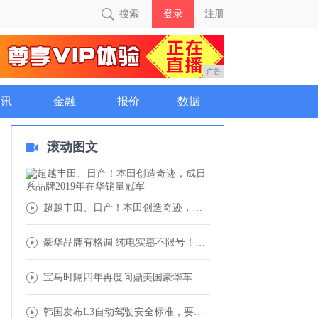
搜索
登录
注册
广告
商讯
金融
报价
数据
滚动图文
超越丰田、日产！本田创造奇迹，成日系品牌2
豪华品牌有格调 纯电实惠不限号！奥迪Q2L
宝马时隔四年再度问鼎美国豪华车市场 全球市
韩国发布L3自动驾驶安全标准，要抢全球第一