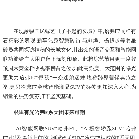
在现象级国民综艺《了不起的长城》中,哈弗F7同样有
着精彩的表现,新车化身智慧砖员,与刘烨、杨超越等明星
砖员共同探访神秘的长城文化,其出众的语音交互和智能网
联功能给广大用户留下深刻印象。此档综艺节目更一度登
顶周六黄金档收视率榜首之位,如此高强度、大范围的曝光
更助力哈弗F7“俘获”一众迷弟迷妹,堪称跨界营销典范之
举,更另哈弗F7全球智能潮品SUV的标签更加深入人心,为
销量的强势复苏打下坚实基础。
眼里有光
哈弗F系天团未来可期
“AI智能网联SUV”哈弗F7、“AI极智轿跑SUV”哈弗
F7x以及焕新上市的“潮派智联SUV”哈弗F5组成的F系天团,