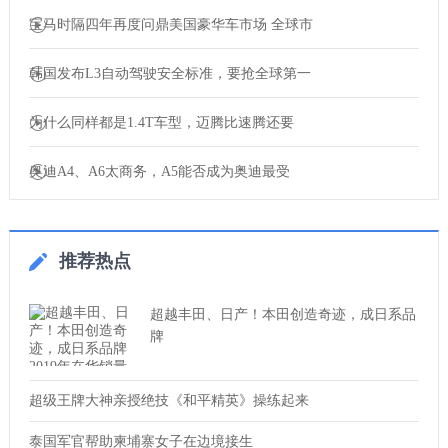
宝马时隔四年再度问鼎美国豪华车市场 全球市
韩国发布L3自动驾驶安全标准，要抢全球第一
为什么同样都是1.4T车型，迈腾比速腾还要
奥迪A4、A6太商务，A5能否成为奥迪最受
推荐热点
超越丰田、日产！本田创造奇迹，成日系品
牌
超级王牌大神亲授绝技《和平精英》操练起来
泰国军官帮助柬埔寨女子在边境接生