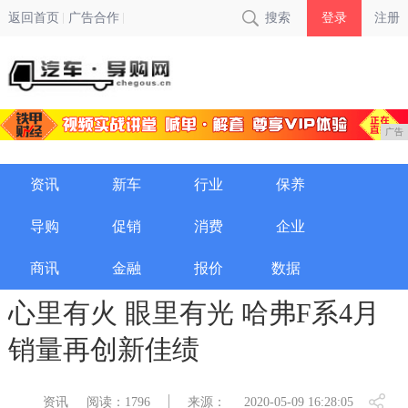
返回首页
广告合作
搜索
登录
注册
广告
资讯
新车
行业
保养
导购
促销
消费
企业
商讯
金融
报价
数据
心里有火 眼里有光 哈弗F系4月
销量再创新佳绩
资讯
阅读：1796
来源：
2020-05-09 16:28:05