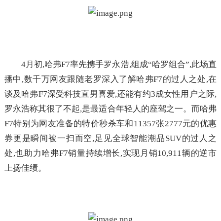
4月初,哈弗F7率先携手罗永浩,组成“哈罗组合”,此场直
播中,数千万网友跟随老罗深入了解哈弗F7的过人之处,在
谈及哈弗F7深受科技直男喜爱,还能有约3成女性用户之际,
罗永浩称其很了不起,是最适合年轻人的座驾之一。而哈弗
F7特别为网友准备的特价秒杀车和11357张2777元的优惠
券更是瞬间被一扫而空,足见全球智能潮品SUV的过人之
处,也助力哈弗F7销量持续增长,实现月销10,911辆的逆市
上扬佳绩。