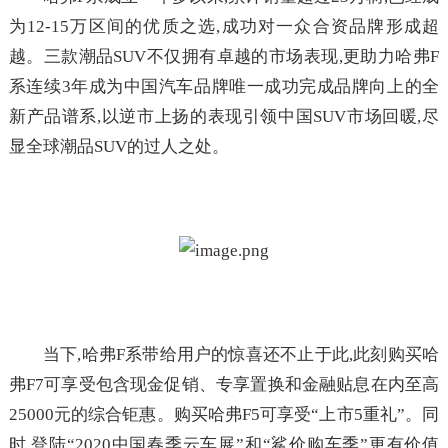
为12-15万区间的优质之选,成功对一众合资品牌形成超
越。三款潮品SUV不仅拥有卓越的市场表现,更助力哈弗F
系连续3年成为中国汽车品牌唯一成功完成品牌向上的全
新产品谱系,以逆市上扬的表现引领中国SUV市场回暖,尽
显全球潮品SUV的过人之处。
当下,哈弗F系带给用户的惊喜还不止于此,此刻购买哈
弗F7可享受包含现金促销、专享置换和金融贴息在内至高
25000元的综合钜惠。购买哈弗F5可享受“上市5重礼”。同
时,登陆“2020中国春季云车展”和“鲨价购车季”更有价值