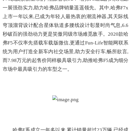
一展强劲实力,助力哈弗品牌销量遥遥领先。其中,哈弗F7x
上市一年以来,已成为年轻人最热衷的潮流神器,其天际线
穹顶溜背设计配合星体轨道多腰线设计彰显时尚气息,6.6
秒破百的强劲动力更是笑傲同级市场难觅敌手。2020款哈
弗F5不仅率先搭载车载版微信,更通过Fun-Life智能网联系
统为用户打造全新车内社交场景,助力安全行车,畅所欲言,
而7.98万元的起售价同样极具吸引力,助推哈弗F5成为细分
市场中最具吸引力的车型之一。
哈弗F系成立一年多以来,累计销量超过23万辆,已经成