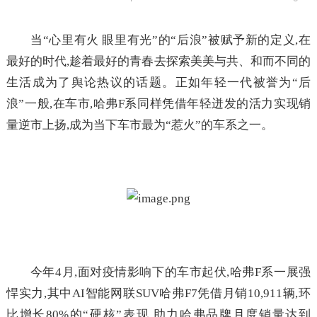
当“心里有火 眼里有光”的“后浪”被赋予新的定义,在
最好的时代,趁着最好的青春去探索美美与共、和而不同的
生活成为了舆论热议的话题。正如年轻一代被誉为“后
浪”一般,在车市,哈弗F系同样凭借年轻迸发的活力实现销
量逆市上扬,成为当下车市最为“惹火”的车系之一。
今年4月,面对疫情影响下的车市起伏,哈弗F系一展强
悍实力,其中AI智能网联SUV哈弗F7凭借月销10,911辆,环
比增长80%的“硬核”表现,助力哈弗品牌月度销量达到