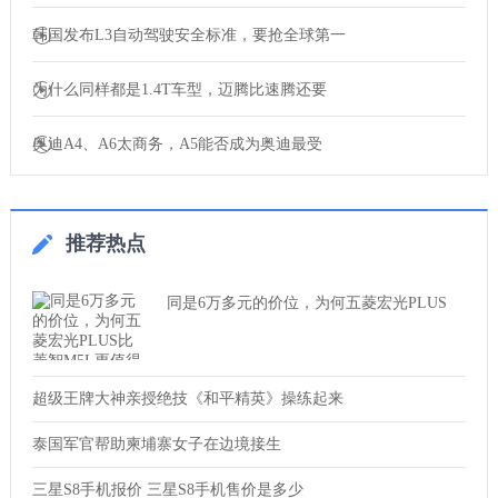
韩国发布L3自动驾驶安全标准，要抢全球第一
为什么同样都是1.4T车型，迈腾比速腾还要
奥迪A4、A6太商务，A5能否成为奥迪最受
推荐热点
同是6万多元的价位，为何五菱宏光PLUS
超级王牌大神亲授绝技《和平精英》操练起来
泰国军官帮助柬埔寨女子在边境接生
三星S8手机报价 三星S8手机售价是多少