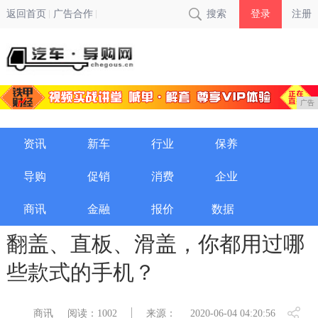
返回首页
广告合作
搜索
登录
注册
广告
资讯
新车
行业
保养
导购
促销
消费
企业
商讯
金融
报价
数据
翻盖、直板、滑盖，你都用过哪
些款式的手机？
商讯
阅读：1002
来源：
2020-06-04 04:20:56