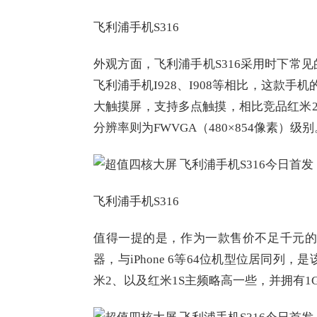
飞利浦手机S316
外观方面，飞利浦手机S316采用时下常
飞利浦手机I928、I908等相比，这款
大触摸屏，支持多点触摸，相比竞品红米2/
分辨率则为FWVGA（480×854像素）级别
飞利浦手机S316
值得一提的是，作为一款售价不足千元的飞
器，与iPhone 6等64位机型位居同列
米2、以及红米1S主频略高一些，并拥有1GB