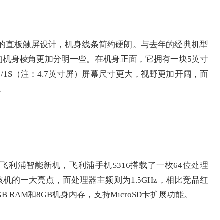
见的直板触屏设计，机身线条简约硬朗。与去年的经典机型
手机的机身棱角更加分明一些。在机身正面，它拥有一块5英寸
1S（注：4.7英寸屏）屏幕尺寸更大，视野更加开阔，而
。
利浦智能新机，飞利浦手机S316搭载了一枚64位处理
，是该机的一大亮点，而处理器主频则为1.5GHz，相比竞品红
 RAM和8GB机身内存，支持MicroSD卡扩展功能。