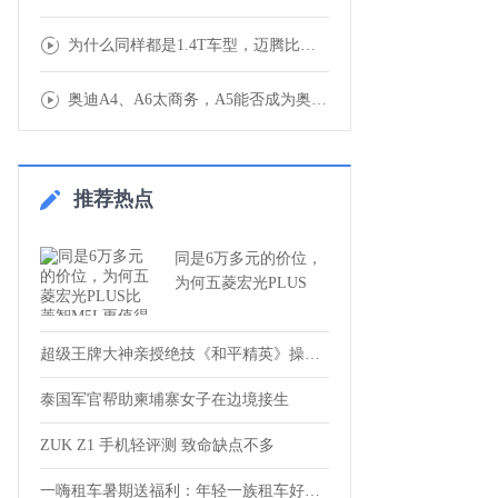
为什么同样都是1.4T车型，迈腾比速腾还要
奥迪A4、A6太商务，A5能否成为奥迪最受
推荐热点
同是6万多元的价位，
为何五菱宏光PLUS
超级王牌大神亲授绝技《和平精英》操练起来
泰国军官帮助柬埔寨女子在边境接生
ZUK Z1 手机轻评测 致命缺点不多
一嗨租车暑期送福利：年轻一族租车好处多