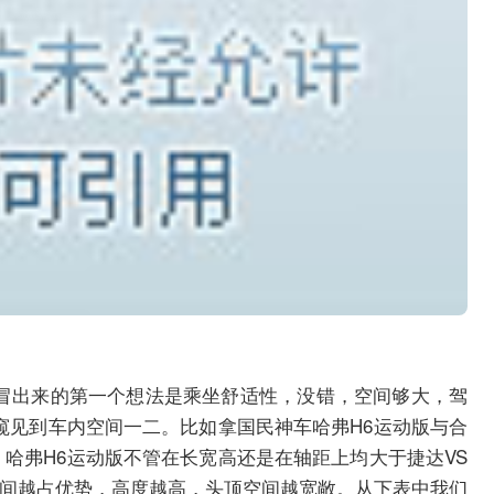
冒出来的第一个想法是乘坐舒适性，没错，空间够大，驾
窥见到车内空间一二。比如拿国民神车哈弗H6运动版与合
，哈弗H6运动版不管在长宽高还是在轴距上均大于捷达VS
空间越占优势，高度越高，头顶空间越宽敞。从下表中我们