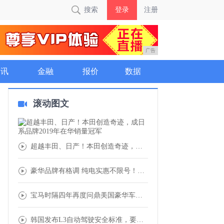
搜索
登录
注册
广告
商讯
金融
报价
数据
滚动图文
超越丰田、日产！本田创造奇迹，成日系品牌2
豪华品牌有格调 纯电实惠不限号！奥迪Q2L
宝马时隔四年再度问鼎美国豪华车市场 全球市
韩国发布L3自动驾驶安全标准，要抢全球第一