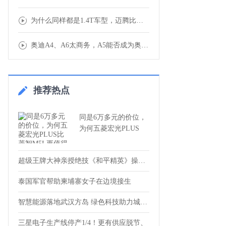
为什么同样都是1.4T车型，迈腾比速腾还要
奥迪A4、A6太商务，A5能否成为奥迪最受
推荐热点
同是6万多元的价位，
为何五菱宏光PLUS
超级王牌大神亲授绝技《和平精英》操练起来
泰国军官帮助柬埔寨女子在边境接生
智慧能源落地武汉方岛 绿色科技助力城市运
三星电子生产线停产1/4！更有供应脱节、