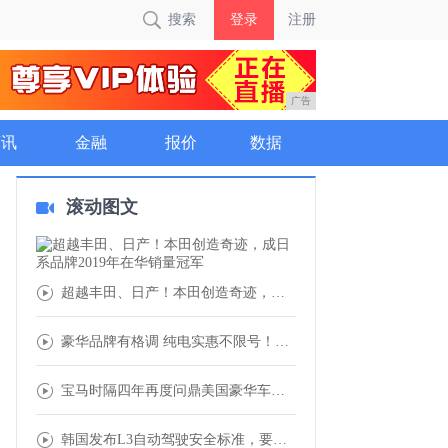
搜索
登录
注册
广告
商讯
金融
报价
数据
滚动图文
超越丰田、日产！本田创造奇迹，成日系品牌2
豪华品牌有格调 纯电实惠不限号！奥迪Q2L
宝马时隔四年再度问鼎美国豪华车市场 全球市
韩国发布L3自动驾驶安全标准，要抢全球第一