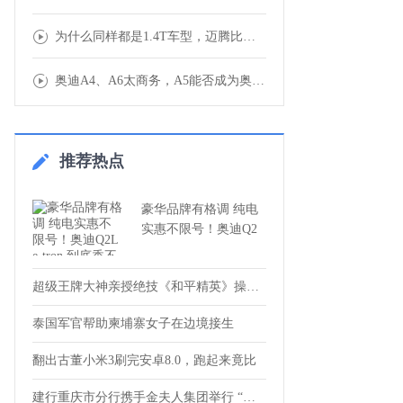
为什么同样都是1.4T车型，迈腾比速腾还要
奥迪A4、A6太商务，A5能否成为奥迪最受
推荐热点
豪华品牌有格调 纯电
实惠不限号！奥迪Q2
超级王牌大神亲授绝技《和平精英》操练起来
泰国军官帮助柬埔寨女子在边境接生
翻出古董小米3刷完安卓8.0，跑起来竟比
建行重庆市分行携手金夫人集团举行 “乡村