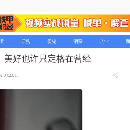
养
导购
促销
消费
企业
，美好也许只定格在曾经
2 04:23:11