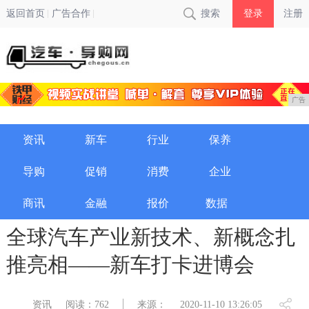
返回首页
广告合作
搜索
登录
注册
广告
资讯
新车
行业
保养
导购
促销
消费
企业
商讯
金融
报价
数据
全球汽车产业新技术、新概念扎
推亮相——新车打卡进博会
资讯
阅读：762
来源：
2020-11-10 13:26:05