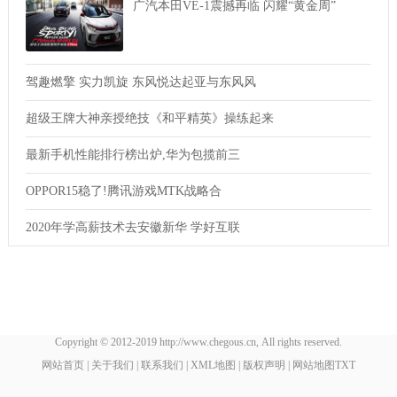
广汽本田VE-1震撼再临 闪耀“黄金周”
驾趣燃擎 实力凯旋 东风悦达起亚与东风风
超级王牌大神亲授绝技《和平精英》操练起来
最新手机性能排行榜出炉,华为包揽前三
OPPOR15稳了!腾讯游戏MTK战略合
2020年学高薪技术去安徽新华 学好互联
Copyright © 2012-2019 http://www.chegous.cn, All rights reserved.
网站首页
|
关于我们
|
联系我们
|
XML地图
|
版权声明
|
网站地图
TXT