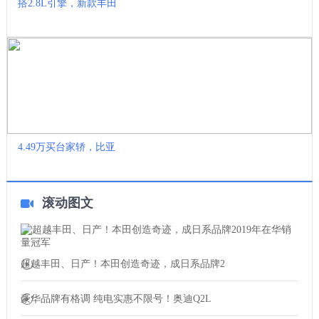
搭2.8L引擎，新款丰田
4.49万买台家轿，比亚
滚动图文
超越丰田、日产！本田创造奇迹，成日系品牌2
豪华品牌有格调 纯电实惠不限号！奥迪Q2L