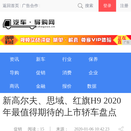
返回首页
广告合作
搜索
登录
注册
广告
资讯
新车
行业
保养
导购
促销
消费
企业
商讯
金融
报价
数据
新高尔夫、思域、红旗H9 2020
年最值得期待的上市轿车盘点
促销
阅读：15
来源：
2020-01-06 10:42:23