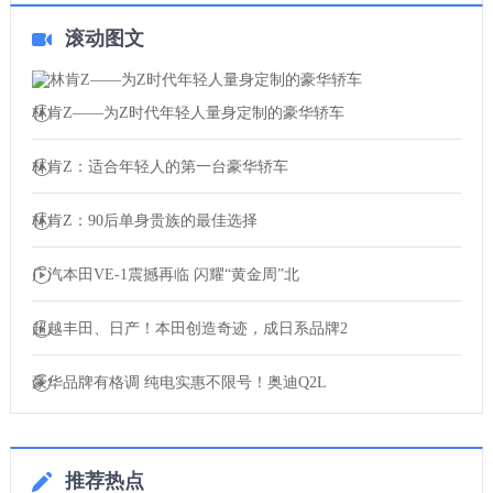
滚动图文
林肯Z——为Z时代年轻人量身定制的豪华轿车
林肯Z：适合年轻人的第一台豪华轿车
林肯Z：90后单身贵族的最佳选择
广汽本田VE-1震撼再临 闪耀“黄金周”北
超越丰田、日产！本田创造奇迹，成日系品牌2
豪华品牌有格调 纯电实惠不限号！奥迪Q2L
推荐热点