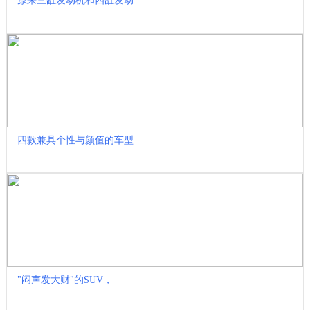
原来三缸发动机和四缸发动
四款兼具个性与颜值的车型
"闷声发大财"的SUV，