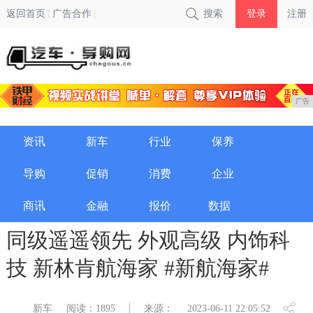
返回首页
广告合作
搜索
登录
注册
广告
资讯
新车
行业
保养
导购
促销
消费
企业
商讯
金融
报价
数据
同级遥遥领先 外观高级 内饰科
技 新林肯航海家 #新航海家#
新车
阅读：1895
来源：
2023-06-11 22:05:52