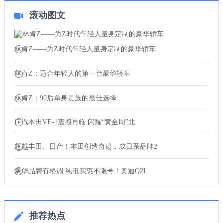
滚动图文
林肯Z——为Z时代年轻人量身定制的豪华轿车
林肯Z：适合年轻人的第一台豪华轿车
林肯Z：90后单身贵族的最佳选择
广汽本田VE-1震撼再临 闪耀“黄金周”北
超越丰田、日产！本田创造奇迹，成日系品牌2
豪华品牌有格调 纯电实惠不限号！奥迪Q2L
推荐热点